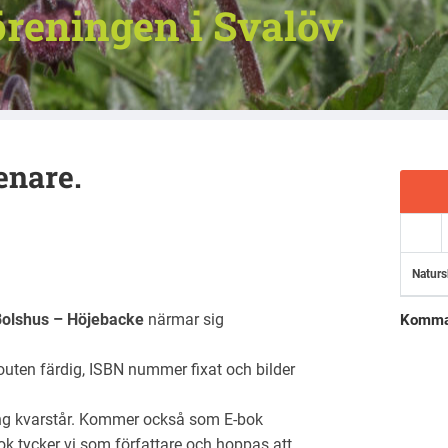
reningen i Svalöv
enare.
Naturs
Bolshus – Höjebacke
närmar sig
Komma
youten färdig, ISBN nummer fixat och bilder
ing kvarstår. Kommer också som E-bok
bok tycker vi som författare och hoppas att