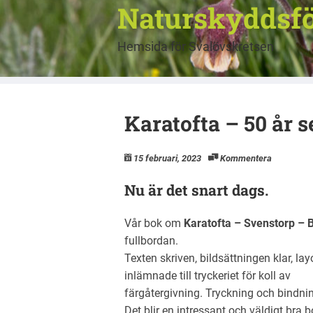
Naturskyddsfö
Hemsida för Svalövskretsen
Karatofta – 50 år s
15 februari, 2023
Kommentera
Nu är det snart dags.
Vår bok om
Karatofta – Svenstorp – 
fullbordan.
Texten skriven, bildsättningen klar, la
inlämnade till tryckeriet för koll av
färgåtergivning. Tryckning och bindn
Det blir en intressant och väldigt bra 