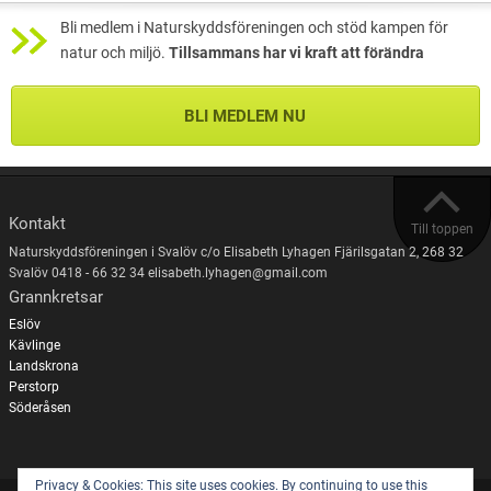
Bli medlem i Naturskyddsföreningen och stöd kampen för
natur och miljö.
Tillsammans har vi kraft att förändra
BLI MEDLEM NU
Kontakt
Till toppen
Naturskyddsföreningen i Svalöv c/o Elisabeth Lyhagen Fjärilsgatan 2, 268 32
Svalöv 0418 - 66 32 34 elisabeth.lyhagen@gmail.com
Grannkretsar
Eslöv
Kävlinge
Landskrona
Perstorp
Söderåsen
Privacy & Cookies: This site uses cookies. By continuing to use this