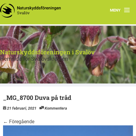
MENY
Program
Om oss
Naturskyddsföreningen i Svalöv
Kontakt
Hemsida för Svalövskretsen
Rapporter
Länkar
_MG_8700 Duva på tråd
Karatofta – 50 år senare
21 februari, 2021
Kommentera
←
Föregående